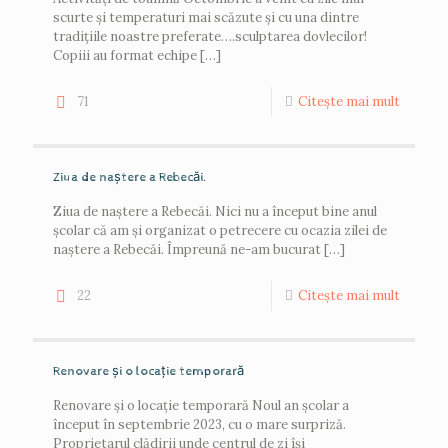
scurte și temperaturi mai scăzute și cu una dintre
tradițiile noastre preferate….sculptarea dovlecilor!
Copiii au format echipe
[…]
71
Citește mai mult
Ziua de naștere a Rebecăi.
Ziua de naștere a Rebecăi. Nici nu a început bine anul
școlar că am și organizat o petrecere cu ocazia zilei de
naștere a Rebecăi. Împreună ne-am bucurat
[…]
22
Citește mai mult
Renovare și o locație temporară
Renovare și o locație temporară Noul an școlar a
început în septembrie 2023, cu o mare surpriză.
Proprietarul clădirii unde centrul de zi își