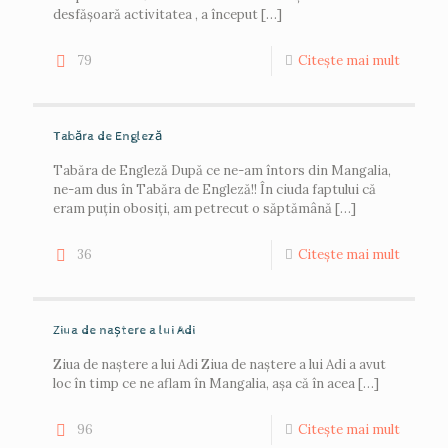
desfășoară activitatea , a început
[…]
79
Citește mai mult
Tabăra de Engleză
Tabăra de Engleză După ce ne-am întors din Mangalia,
ne-am dus în Tabăra de Engleză!! În ciuda faptului că
eram puțin obosiți, am petrecut o săptămână
[…]
36
Citește mai mult
Ziua de naștere a lui Adi
Ziua de naștere a lui Adi Ziua de naștere a lui Adi a avut
loc în timp ce ne aflam în Mangalia, așa că în acea
[…]
96
Citește mai mult