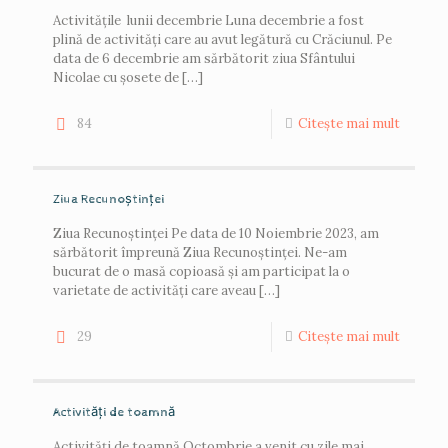
Activitățile lunii decembrie Luna decembrie a fost
plină de activități care au avut legătură cu Crăciunul. Pe
data de 6 decembrie am sărbătorit ziua Sfântului
Nicolae cu șosete de
[…]
84
Citește mai mult
Ziua Recunoștinței
Ziua Recunoștinței Pe data de 10 Noiembrie 2023, am
sărbătorit împreună Ziua Recunoștinței. Ne-am
bucurat de o masă copioasă și am participat la o
varietate de activități care aveau
[…]
29
Citește mai mult
Activități de toamnă
Activități de toamnă Octombrie a venit cu zile mai