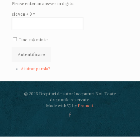
Please enter an answer in digits:
eleven + 9 =
Ține-mă minte
Autentificare
Ai uitat parola?
© 2026 Drepturi de autor Inceputuri Noi. Toate
drepturile rezervate.
Made with
by
Frameit
.