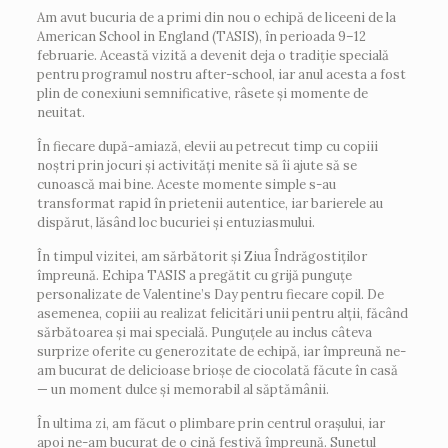
Am avut bucuria de a primi din nou o echipă de liceeni de la
American School in England (TASIS), în perioada 9–12
februarie. Această vizită a devenit deja o tradiție specială
pentru programul nostru after-school, iar anul acesta a fost
plin de conexiuni semnificative, râsete și momente de
neuitat.
În fiecare după-amiază, elevii au petrecut timp cu copiii
noștri prin jocuri și activități menite să îi ajute să se
cunoască mai bine. Aceste momente simple s-au
transformat rapid în prietenii autentice, iar barierele au
dispărut, lăsând loc bucuriei și entuziasmului.
În timpul vizitei, am sărbătorit și Ziua Îndrăgostiților
împreună. Echipa TASIS a pregătit cu grijă punguțe
personalizate de Valentine’s Day pentru fiecare copil. De
asemenea, copiii au realizat felicitări unii pentru alții, făcând
sărbătoarea și mai specială. Punguțele au inclus câteva
surprize oferite cu generozitate de echipă, iar împreună ne-
am bucurat de delicioase brioșe de ciocolată făcute în casă
— un moment dulce și memorabil al săptămânii.
În ultima zi, am făcut o plimbare prin centrul orașului, iar
apoi ne-am bucurat de o cină festivă împreună. Sunetul