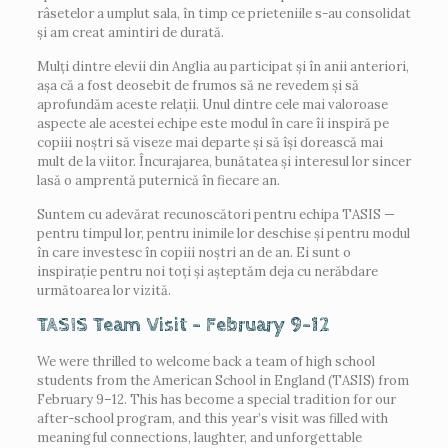
râsetelor a umplut sala, în timp ce prieteniile s-au consolidat
și am creat amintiri de durată.
Mulți dintre elevii din Anglia au participat și în anii anteriori,
așa că a fost deosebit de frumos să ne revedem și să
aprofundăm aceste relații. Unul dintre cele mai valoroase
aspecte ale acestei echipe este modul în care îi inspiră pe
copiii noștri să viseze mai departe și să își dorească mai
mult de la viitor. Încurajarea, bunătatea și interesul lor sincer
lasă o amprentă puternică în fiecare an.
Suntem cu adevărat recunoscători pentru echipa TASIS —
pentru timpul lor, pentru inimile lor deschise și pentru modul
în care investesc în copiii noștri an de an. Ei sunt o
inspirație pentru noi toți și așteptăm deja cu nerăbdare
următoarea lor vizită.
TASIS Team Visit – February 9–12
We were thrilled to welcome back a team of high school
students from the American School in England (TASIS) from
February 9–12. This has become a special tradition for our
after-school program, and this year’s visit was filled with
meaningful connections, laughter, and unforgettable