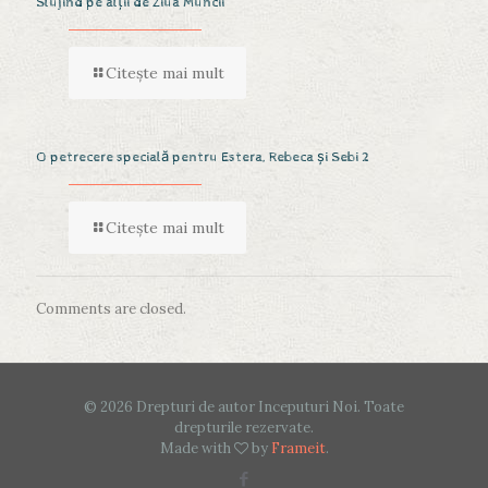
Slujind pe alții de Ziua Muncii
Citește mai mult
O petrecere specială pentru Estera, Rebeca și Sebi 2
Citește mai mult
Comments are closed.
© 2026 Drepturi de autor Inceputuri Noi. Toate
drepturile rezervate.
Made with
by
Frameit
.