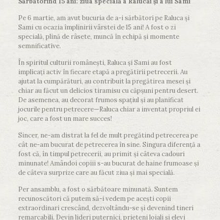
Sărbătorind 15 ani: ziua specială a Ralucăi și a lui Sami
Pe 6 martie, am avut bucuria de a-i sărbători pe Raluca și
Sami cu ocazia împlinirii vârstei de 15 ani! A fost o zi
specială, plină de râsete, muncă în echipă și momente
semnificative.
În spiritul culturii românești, Raluca și Sami au fost
implicaţi activ în fiecare etapă a pregătirii petrecerii. Au
ajutat la cumpărături, au contribuit la pregătirea mesei și
chiar au făcut un delicios tiramisu cu căpșuni pentru desert.
De asemenea, au decorat frumos spațiul și au planificat
jocurile pentru petrecere—Raluca chiar a inventat propriul ei
joc, care a fost un mare succes!
Sincer, ne-am distrat la fel de mult pregătind petrecerea pe
cât ne-am bucurat de petrecerea în sine. Singura diferență a
fost că, în timpul petrecerii, au primit și câteva cadouri
minunate! Amândoi copiii s-au bucurat de haine frumoase și
de câteva surprize care au făcut ziua și mai specială.
Per ansamblu, a fost o sărbătoare minunată. Suntem
recunoscători că putem să-i vedem pe acești copii
extraordinari crescând, dezvoltându-se și devenind tineri
remarcabili. Devin lideri puternici, prieteni loiali și elevi