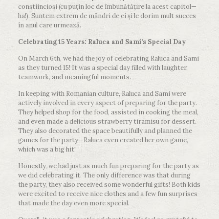
conștiincioși (cu puțin loc de îmbunătățire la acest capitol—
ha!). Suntem extrem de mândri de ei și le dorim mult succes
în anul care urmează.
Celebrating 15 Years: Raluca and Sami’s Special Day
On March 6th, we had the joy of celebrating Raluca and Sami
as they turned 15! It was a special day filled with laughter,
teamwork, and meaningful moments.
In keeping with Romanian culture, Raluca and Sami were
actively involved in every aspect of preparing for the party.
They helped shop for the food, assisted in cooking the meal,
and even made a delicious strawberry tiramisu for dessert.
They also decorated the space beautifully and planned the
games for the party—Raluca even created her own game,
which was a big hit!
Honestly, we had just as much fun preparing for the party as
we did celebrating it. The only difference was that during
the party, they also received some wonderful gifts! Both kids
were excited to receive nice clothes and a few fun surprises
that made the day even more special.