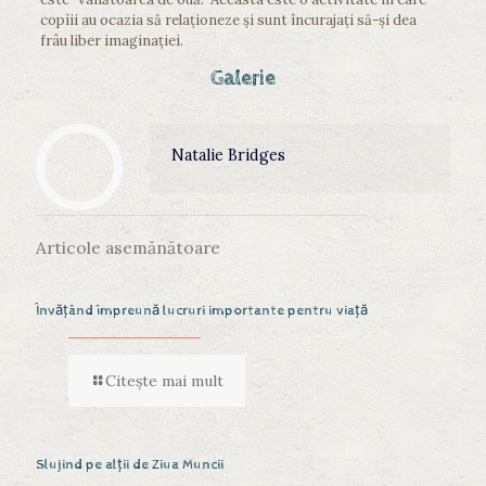
copiii au ocazia să relaţioneze şi sunt încurajaţi să-şi dea
frâu liber imaginaţiei.
Galerie
Natalie Bridges
Articole asemănătoare
Învățând împreună lucruri importante pentru viață
Citește mai mult
Slujind pe alții de Ziua Muncii