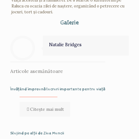
viaţa acesteia ṣi a familiei ei. De 8 Martie o sărbătorim pe
Raluca cu ocazia zilei de naştere, organizând o petrecere cu
jocuri, tort ṣi cadouri.
Galerie
Natalie Bridges
Articole asemănătoare
Învățând împreună lucruri importante pentru viață
Citește mai mult
Slujind pe alții de Ziua Muncii