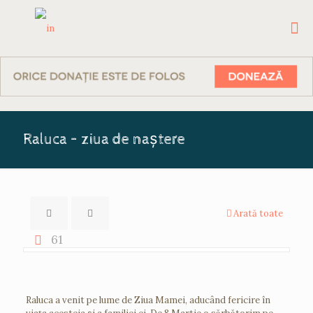
Raluca – ziua de naştere
Arată toate
61
Raluca a venit pe lume de Ziua Mamei, aducând fericire în