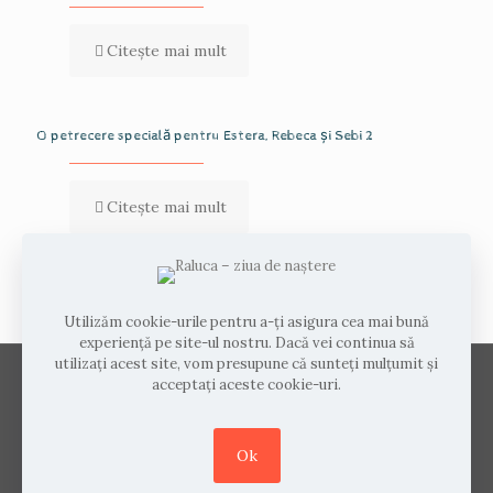
Citește mai mult
O petrecere specială pentru Estera, Rebeca și Sebi 2
Citește mai mult
Comments are closed.
Utilizăm cookie-urile pentru a-ți asigura cea mai bună
experiență pe site-ul nostru. Dacă vei continua să
utilizați acest site, vom presupune că sunteți mulțumit și
acceptați aceste cookie-uri.
© 2026 Drepturi de autor Inceputuri Noi. Toate
drepturile rezervate.
Made with
by
Frameit
.
Ok